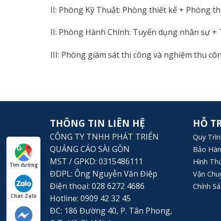
II: Phòng Kỹ Thuật: Phòng thiết kế + Phòng t
II: Phòng Hành Chính: Tuyển dụng nhân sự + 
III: Phòng giám sát thi công và nghiệm thu cô
THÔNG TIN LIÊN HỆ
HỖ T
CÔNG TY TNHH PHÁT TRIỂN
Quy Trì
QUẢNG CÁO SÀI GÒN
Bảo Hàn
MST / GPKD: 0315486111
Hình Th
Tìm đường
ĐDPL: Ông Nguyễn Văn Điệp
Vận Chu
Điện thoại: 028 6272 4686
Chính S
Chat Zalo
Hotline: 0909 42 32 45
ĐC: 186 Đường 40, P. Tân Phong,