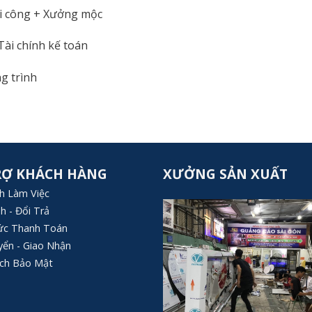
hi công + Xưởng mộc
Tài chính kế toán
ng trình
RỢ KHÁCH HÀNG
XƯỞNG SẢN XUẤT
nh Làm Việc
h - Đổi Trả
ức Thanh Toán
yển - Giao Nhận
ách Bảo Mật