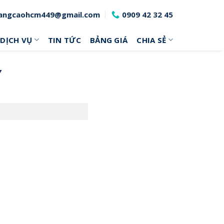
angcaohcm449@gmail.com
0909 42 32 45
DỊCH VỤ
TIN TỨC
BẢNG GIÁ
CHIA SẺ
Y