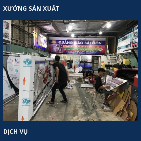
HỖ TRỢ KHÁCH HÀNG
Quy Trình Làm Việc
Bảo Hành - Đổi Trả
Hình Thức Thanh Toán
Vận Chuyển - Giao Nhận
Chính Sách Bảo Mật
XƯỞNG SẢN XUẤT