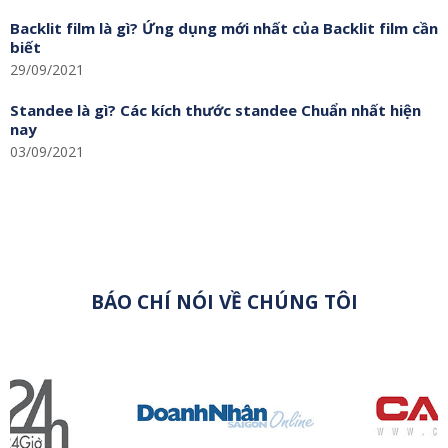
Dự án bảng hiệu Mắt Kính Lily Sư Vạn Hạnh
06/08/2025
TOP các mẫu bảng hiệu shop mỹ phẩm đẹp mà bạn nên
tham khảo 2025
17/10/2023
Backlit film là gì? Ứng dụng mới nhất của Backlit film cần
biết
29/09/2021
Standee là gì? Các kích thước standee Chuẩn nhất hiện
nay
03/09/2021