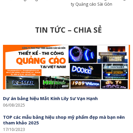
Kevin chủ doanh nghiệp
thiện. Nhưng Quảng cáo Sài
Quảng cáo Sài Gòn. Lúc đầu
Gòn làm rất tốt khâu bảo
còn hoài nghi nhưng trong
hành, gia đình cũng rất thích
quá trình thi công thiết kế tôi
và các anh em họ hàng tôi
cảm thấy rất hài lòng. Hiện
đều giới thiệu qua Quảng
Viện Thẩm Mỹ Passion của
cáo sài Gòn. Các bạn cố
tôi hoạt động rất tốt ko có
gắng duy trì phát huy văn
bất kỳ lỗi kỹ thuật nào cho
hoá xây dựng này của các
đến giờ.
bạn nhé.
TIN TỨC – CHIA SẺ