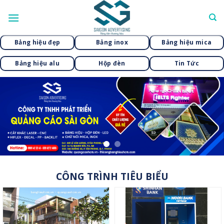
Skip
to
content
Bảng hiệu đẹp
Bảng inox
Bảng hiệu mica
Bảng hiệu alu
Hộp đèn
Tin Tức
CÔNG TRÌNH TIÊU BIỂU