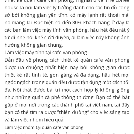
thiết kế quán cafe văn phòng, Highland và The coffee
house là nơi làm việc lý tưởng dành cho các tín đồ công
sở bởi không gian yên tĩnh, có máy lạnh rất thoải mái
nó mang lại. Đặc biệt, có đến 80% khách hàng ở đây là
các bạn làm việc máy tính văn phòng, hầu hết đều rất ý
tứ đi nhẹ nói khẽ cười duyên, ai làm việc nấy không ảnh
hưởng không gian chung.
Làm việc máy tính tại cafe văn phòng
Dẫn đầu về phong cách thiết kế quán cafe văn phòng
được ưa chuộng nhất hiện nay bởi không gian được
thiết kế rất tinh tế, gọn gàng và đa dạng, hầu hết mọi
ngóc ngách trong quán đều được tận dụng một cách tối
đa. Nội thất được bài trí một cách hợp lý không giống
như những quán cà phê thông thường. Bạn có thể bắt
gặp ở mọi nơi trong các thành phố tại việt nam, tại đây
bạn có thể tìm ra được “thiên đường” cho việc sáng tạo
và làm việc nhóm hiệu quả.
Làm việc nhóm tại quán cafe văn phòng