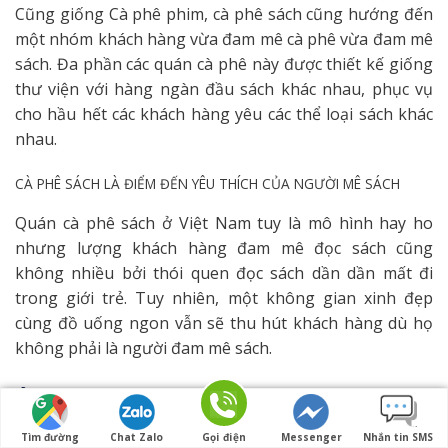
Cũng giống Cà phê phim, cà phê sách cũng hướng đến
một nhóm khách hàng vừa đam mê cà phê vừa đam mê
sách. Đa phần các quán cà phê này được thiết kế giống
thư viện với hàng ngàn đầu sách khác nhau, phục vụ
cho hầu hết các khách hàng yêu các thể loại sách khác
nhau.
CÀ PHÊ SÁCH LÀ ĐIỂM ĐẾN YÊU THÍCH CỦA NGƯỜI MÊ SÁCH
Quán cà phê sách ở Việt Nam tuy là mô hình hay ho
nhưng lượng khách hàng đam mê đọc sách cũng
không nhiều bởi thói quen đọc sách dần dần mất đi
trong giới trẻ. Tuy nhiên, một không gian xinh đẹp
cùng đồ uống ngon vẫn sẽ thu hút khách hàng dù họ
không phải là người đam mê sách.
Ý tưởng thiết kế quán cafe thú cưng
Thật thiếu sót khi nhắc đến thiết kế thi công nội thất
Tìm đường
Chat Zalo
Gọi điện
Messenger
Nhắn tin SMS