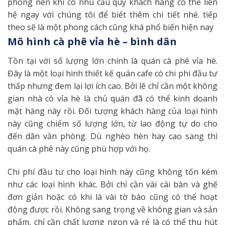
phòng nên khi có nhu cầu quý khách hàng có thể liên
hệ ngay với chúng tôi để biết thêm chi tiết nhé. tiếp
theo sẽ là một phong cách cũng khá phổ biến hiện nay
Mô hình cà phê vỉa hè – bình dân
Tồn tại với số lượng lớn chính là quán cà phê vỉa hè.
Đây là một loại hình thiết kế quán cafe có chi phí đầu tư
thấp nhưng đem lại lợi ích cao. Bởi lẽ chỉ cần một không
gian nhà có vỉa hè là chủ quán đã có thể kinh doanh
mặt hàng này rồi. Đối tượng khách hàng của loại hình
này cũng chiếm số lượng lớn, từ lao động tự do cho
đến dân văn phòng. Dù nghèo hèn hay cao sang thì
quán cà phê này cũng phù hợp với họ.
Chi phí đầu tư cho loại hình này cũng không tốn kém
như các loại hình khác. Bởi chỉ cần vài cái bàn và ghế
đơn giản hoặc có khi là vài tờ báo cũng có thể hoạt
động được rồi. Không sang trọng về không gian và sản
phẩm, chỉ cần chất lượng ngon và rẻ là có thể thu hút