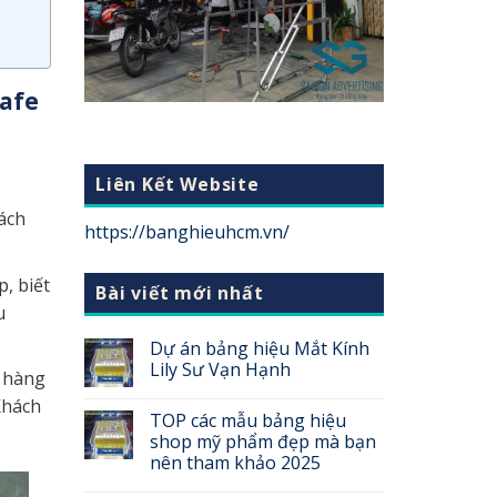
cafe
Liên Kết Website
ách
https://banghieuhcm.vn/
, biết
Bài viết mới nhất
u
Dự án bảng hiệu Mắt Kính
Lily Sư Vạn Hạnh
h hàng
Khách
TOP các mẫu bảng hiệu
shop mỹ phẩm đẹp mà bạn
nên tham khảo 2025