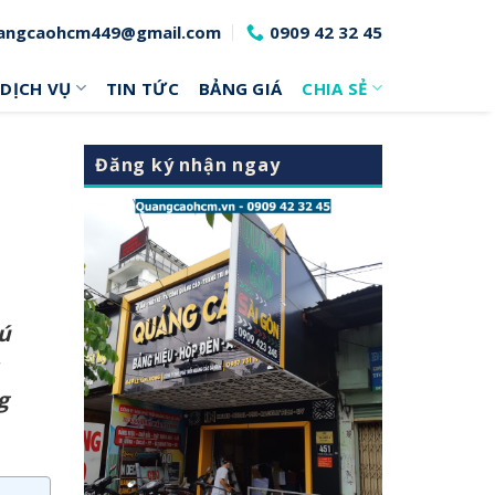
angcaohcm449@gmail.com
0909 42 32 45
DỊCH VỤ
TIN TỨC
BẢNG GIÁ
CHIA SẺ
Đăng ký nhận ngay
hú
g