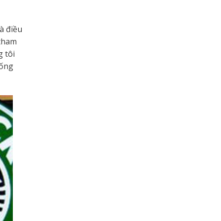
à điều
 tham
 tôi
uống