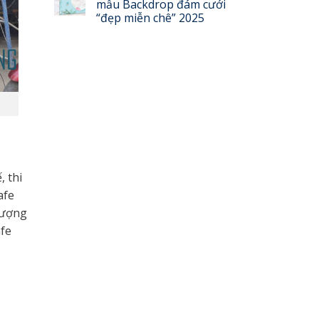
mẫu Backdrop đám cưới
“đẹp miễn chê” 2025
, thi
afe
tượng
afe