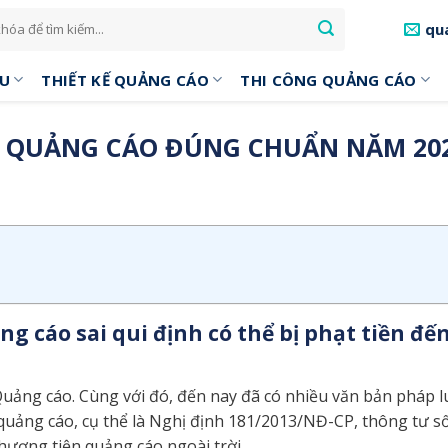
qu
ỆU
THIẾT KẾ QUẢNG CÁO
THI CÔNG QUẢNG CÁO
NG QUẢNG CÁO ĐÚNG CHUẨN NĂM 20
ng cáo sai qui định có thể bị phạt tiền đế
uảng cáo. Cùng với đó, đến nay đã có nhiều văn bản pháp l
t quảng cáo, cụ thể là Nghị định 181/2013/NĐ-CP, thông tư s
hương tiện quảng cáo ngoài trời…