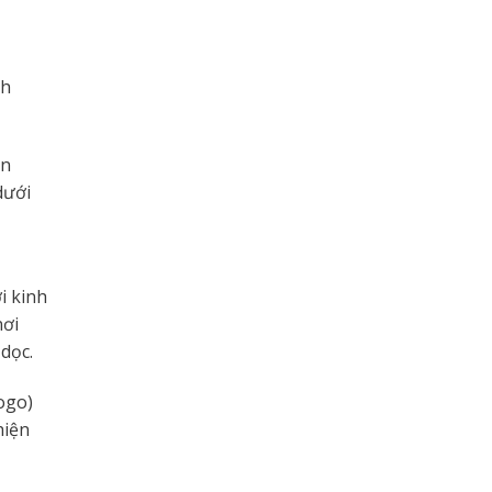
nh
ên
dưới
i kinh
nơi
 dọc.
ogo)
hiện