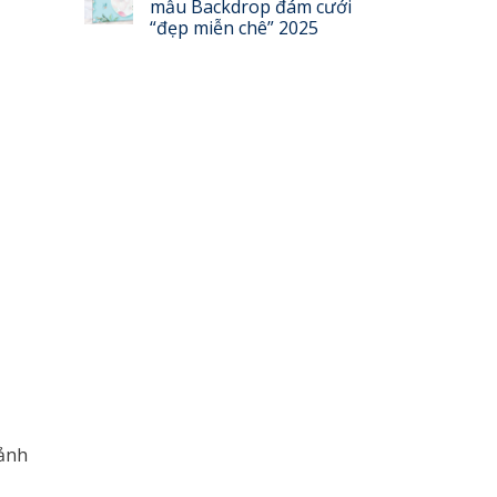
mẫu Backdrop đám cưới
“đẹp miễn chê” 2025
 ảnh