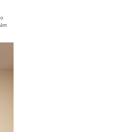
́o
 đảm