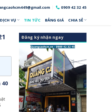
angcaohcm449@gmail.com
0909 42 32 45
DỊCH VỤ
TIN TỨC
BẢNG GIÁ
CHIA SẺ
21
Đăng ký nhận ngay
n 40
uật
ố