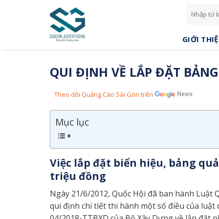
Skip
to
content
GIỚI THI
QUI ĐỊNH VỀ LẮP ĐẶT BẢ
Theo dõi Quảng Cáo Sài Gòn trên
Mục lục
Việc lắp đặt biển hiệu, bảng quả
triệu đồng
Ngày 21/6/2012, Quốc Hội đã ban hành Luật Q
qui định chi tiết thi hành một số điều của luậ
04/2018-TTBXD của Bộ Xây Dựng về lắp đặt p