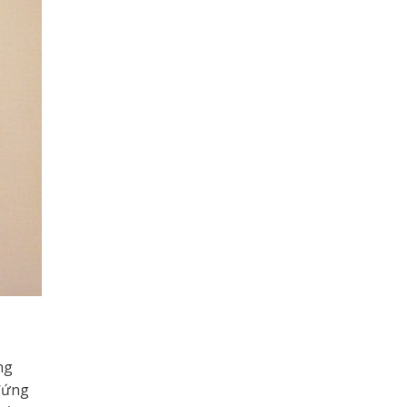
ng
 đứng