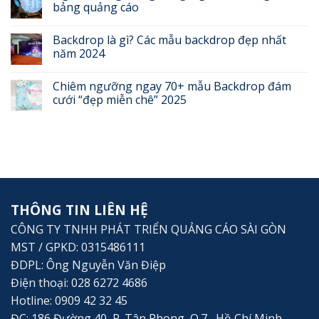
bảng quảng cáo
Backdrop là gì? Các mẫu backdrop đẹp nhất
năm 2024
Chiêm ngưỡng ngay 70+ mẫu Backdrop đám
cưới “đẹp miễn chê” 2025
THÔNG TIN LIÊN HỆ
CÔNG TY TNHH PHÁT TRIỂN QUẢNG CÁO SÀI GÒN
MST / GPKD: 0315486111
ĐDPL: Ông Nguyễn Văn Điệp
Điện thoại: 028 6272 4686
Hotline: 0909 42 32 45
ĐC: 186 Đường 40, P. Tân Phong, Q.7 , Hồ Chí Minh