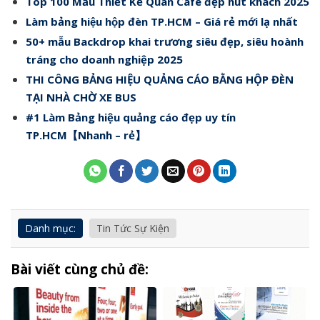
Top 100 Mẫu Thiết Kế Quán Cafe đẹp hút khách 2025
Làm bảng hiệu hộp đèn TP.HCM – Giá rẻ mới lạ nhất
50+ mẫu Backdrop khai trương siêu đẹp, siêu hoành
tráng cho doanh nghiệp 2025
THI CÔNG BẢNG HIỆU QUẢNG CÁO BẰNG HỘP ĐÈN
TẠI NHÀ CHỜ XE BUS
#1 Làm Bảng hiệu quảng cáo đẹp uy tín
TP.HCM【Nhanh – rẻ】
Danh mục:
Tin Tức Sự Kiện
Bài viết cùng chủ đề: